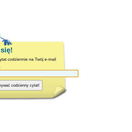
się!
cytat codziennie na Twój e-mail
:
mywać codzienny cytat!