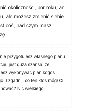
nić okoliczności, pór roku, ani
ru, ale możesz zmienić siebie.
est coś, nad czym masz
zę.
 nie przygotujesz własnego planu
cie, jest duża szansa, że
iesz wykonywać plan kogoś
o. I zgadnij, co ten ktoś mógł Ci
anować? Nic wielkiego.