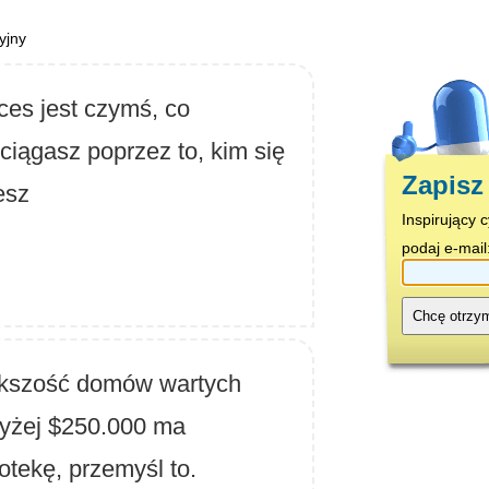
yjny
es jest czymś, co
ciągasz poprzez to, kim się
Zapisz 
esz
Inspirujący 
podaj e-mail
Chcę otrzy
kszość domów wartych
yżej $250.000 ma
iotekę, przemyśl to.