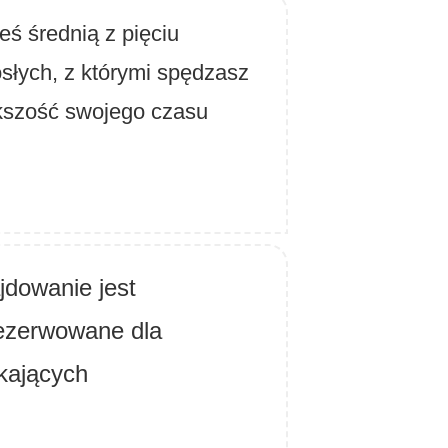
eś średnią z pięciu
słych, z którymi spędzasz
kszość swojego czasu
jdowanie jest
ezerwowane dla
kających