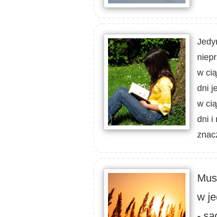
Jedy
niepr
w cią
dni j
w cią
dni i
znac
Mus
w je
- sa