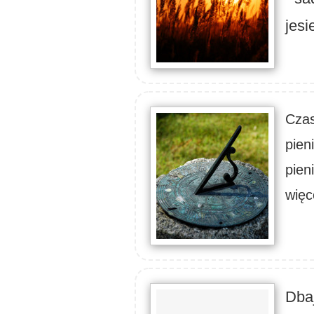
jesi
Czas
pien
pien
więc
Dbaj