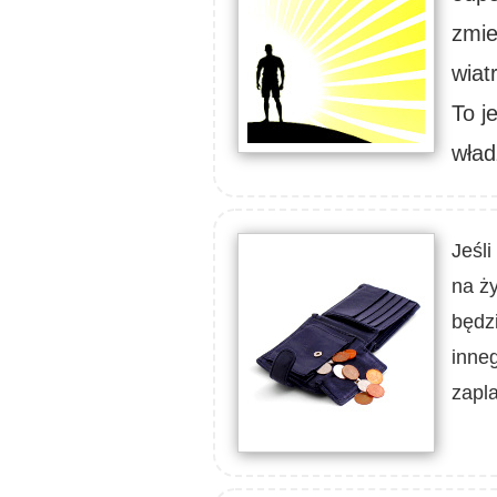
zmie
wiat
To j
wład
Jeśli
na ży
będz
inneg
zapl