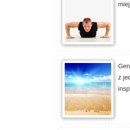
miej
Gene
z j
insp