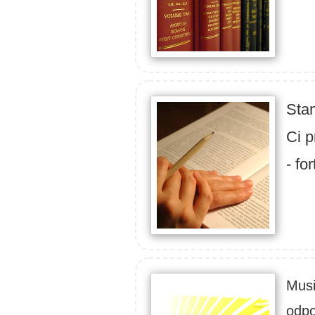
Sta
Ci p
- fo
Musi
odpo