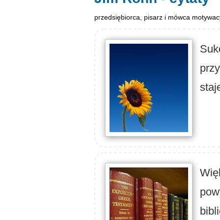
przedsiębiorca, pisarz i mówca motywac
Sukc
przy
staj
Wię
pow
bibl