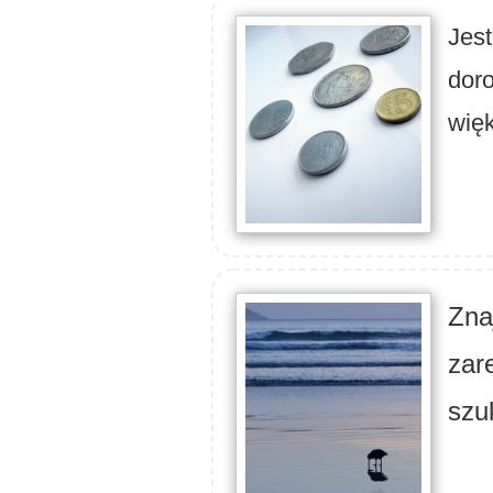
Jest
doro
wię
Zna
zar
szu