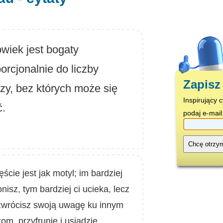
wiek jest bogaty
orcjonalnie do liczby
Zapisz 
zy, bez których może się
Inspirujący 
ć.
podaj e-mail
Chcę otrzy
ście jest jak motyl; im bardziej
nisz, tym bardziej ci ucieka, lecz
zwrócisz swoją uwagę ku innym
om, przyfrunie i usiądzie