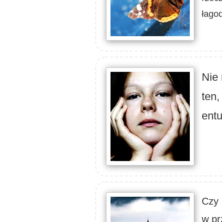
łago
Nie 
ten,
ent
Czy 
w pr