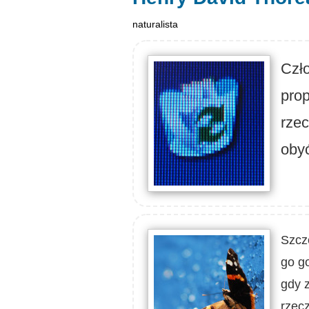
naturalista
Czło
prop
rzec
oby
Szczę
go go
gdy 
rzecz