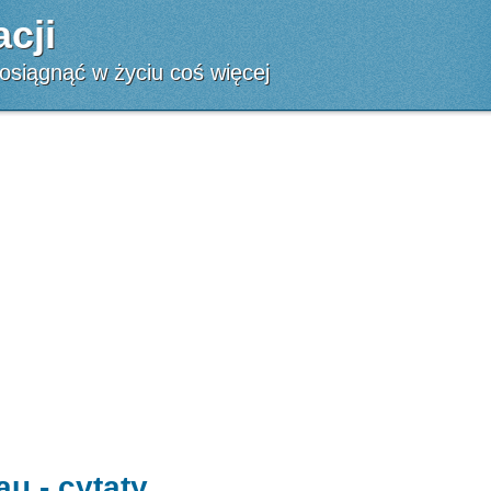
cji
 osiągnąć w życiu coś więcej
u - cytaty