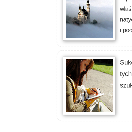
właś
naty
i po
Suk
tych
szu